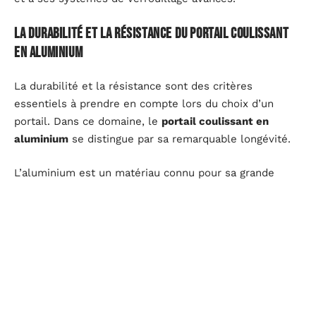
La durabilité et la résistance du portail coulissant
en aluminium
La durabilité et la résistance sont des critères
essentiels à prendre en compte lors du choix d’un
portail. Dans ce domaine, le
portail coulissant en
aluminium
se distingue par sa remarquable longévité.
L’aluminium est un matériau connu pour sa grande
résistance à la corrosion
. Contrairement au bois qui
peut être affecté par l’humidité ou au fer qui peut
rouiller, l’aluminium reste intact face aux intempéries
et conserve son aspect d’origine pendant de
nombreuses années. Cela signifie que votre portail ne
nécessitera pas beaucoup d’entretien, simplement un
nettoyage régulier pour préserver son éclat initial.