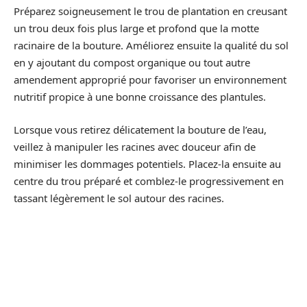
Préparez soigneusement le trou de plantation en creusant
un trou deux fois plus large et profond que la motte
racinaire de la bouture. Améliorez ensuite la qualité du sol
en y ajoutant du compost organique ou tout autre
amendement approprié pour favoriser un environnement
nutritif propice à une bonne croissance des plantules.
Lorsque vous retirez délicatement la bouture de l’eau,
veillez à manipuler les racines avec douceur afin de
minimiser les dommages potentiels. Placez-la ensuite au
centre du trou préparé et comblez-le progressivement en
tassant légèrement le sol autour des racines.
Après avoir terminé la transplantation, arrosez
généreusement votre jeune chèvrefeuille pour aider à
établir ses nouvelles racines dans son nouvel habitat.
Veillez cependant à ne pas sur-arroser, car un excès
d’humidité peut entraîner des problèmes tels que la