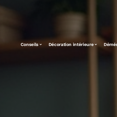
Conseils
Décoration intérieure
Démé