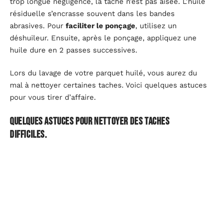
trop longue négligence, la tâche n’est pas aisée. L’huile
résiduelle s’encrasse souvent dans les bandes
abrasives. Pour
faciliter le ponçage
, utilisez un
déshuileur. Ensuite, après le ponçage, appliquez une
huile dure en 2 passes successives.
Lors du lavage de votre parquet huilé, vous aurez du
mal à nettoyer certaines taches. Voici quelques astuces
pour vous tirer d’affaire.
Quelques astuces pour nettoyer des taches
difficiles.
Les
taches difficiles
qui vous embêteront durant le
lavage du parquet huilé sont les taches d’huile et les
taches colorées.
Nettoyage des taches d’huile