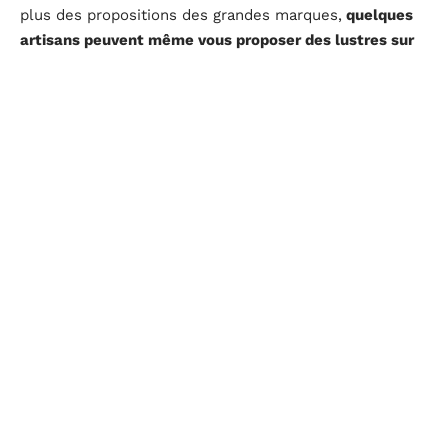
plus des propositions des grandes marques,
quelques
artisans peuvent même vous proposer des lustres sur
mesure si besoin
.
L
es plantes vertes : des alliées pour une décoration
de salon tendance
Les plantes
vertes sont
aussi des
alliées
incontourn
ables pour
une
décoration
de salon
dans l’air
du temps.
Elles apportent une touche naturelle et