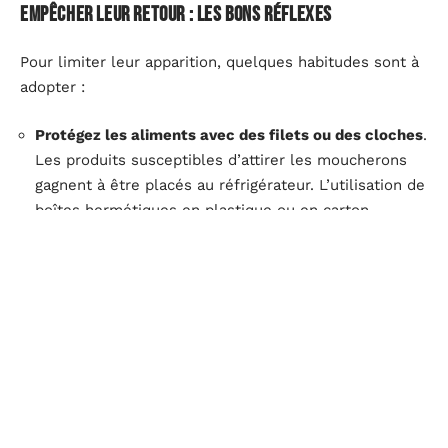
Empêcher leur retour : les bons réflexes
Pour limiter leur apparition, quelques habitudes sont à
adopter :
Protégez les aliments avec des filets ou des cloches
.
Les produits susceptibles d’attirer les moucherons
gagnent à être placés au réfrigérateur. L’utilisation de
boîtes hermétiques en plastique ou en carton
renforce la barrière.
Ne laissez pas de restes à l’air libre
et prenez
l’habitude de nettoyer les plans de travail. Les
effluves alimentaires sont de véritables signaux pour
ces insectes.
Pensez à entretenir régulièrement les poubelles
et à
rincer les éviers. Les déchets organiques et les
résidus dans les tuyaux sont des terrains de ponte