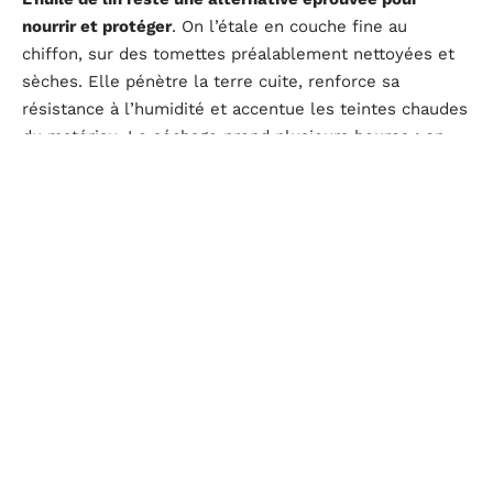
nourrir et protéger
. On l’étale en couche fine au
chiffon, sur des tomettes préalablement nettoyées et
sèches. Elle pénètre la terre cuite, renforce sa
résistance à l’humidité et accentue les teintes chaudes
du matériau. Le séchage prend plusieurs heures : on
évite de marcher sur le sol pendant ce temps.
Ces deux traitements ne s’excluent pas. On peut
appliquer un hydrofuge en traitement de fond, puis
entretenir avec de l’huile de lin une à deux fois par an
pour conserver la souplesse et la profondeur de
couleur du sol.
Nettoyage en profondeur des tomettes encrassées
Quand le sol a accumulé des mois de salissures
(cuisine ouverte, pièce à fort passage, tomettes
récupérées lors d’une rénovation), un simple lavage au