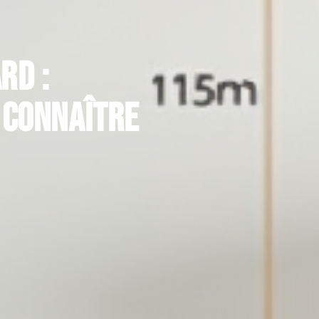
rd :
 connaître