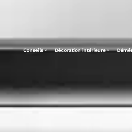
Conseils
Décoration intérieure
Démé