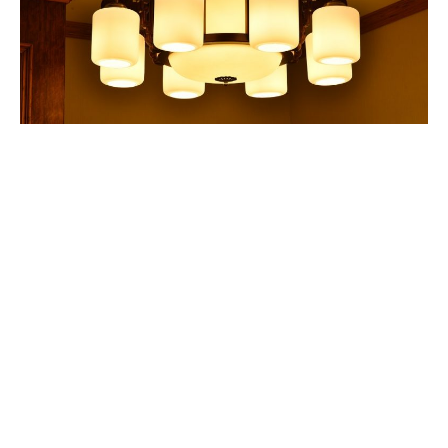
Laisser parler son imagination
La touche originale peut venir de n’importe où et peut
se trouver dans les plus petits détails. Ne cherchez pas
plus loin. Laissez parler
votre propre imagination
.
Changez le sens des choses, utilisez-les d’une
façon
différente et inattendue
. Par exemple, un tapis ne se
met pas forcément au sol, il peut aussi
être suspendu
le long d’un mur. Que votre touche d’originalité soit
simple, mais remarquable. Ne cherchez pas toujours à