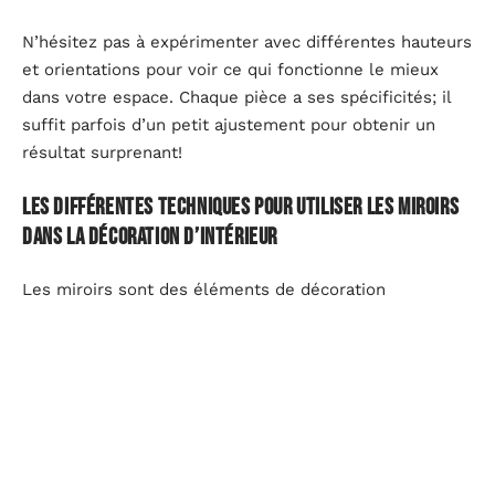
N’hésitez pas à expérimenter avec différentes hauteurs
et orientations pour voir ce qui fonctionne le mieux
dans votre espace. Chaque pièce a ses spécificités; il
suffit parfois d’un petit ajustement pour obtenir un
résultat surprenant!
Les différentes techniques pour utiliser les miroirs
dans la décoration d’intérieur
Les miroirs sont des éléments de décoration
polyvalents. Ils peuvent transformer l’ambiance d’une
pièce en un clin d’œil. Pour exploiter pleinement leur
potentiel, plusieurs techniques s’offrent à vous.
Accrochez un grand miroir sur un mur vide. Cela crée
une illusion d’espace et attire le regard. L’effet est
instantané : la pièce paraît plus grande et lumineuse.