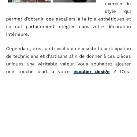
exercice de
style qui
permet d’obtenir des escaliers à la fois esthétiques et
surtout parfaitement intégrés dans votre décoration
intérieure.
Cependant, c’est un travail qui nécessite la participation
de techniciens et d’artisans afin de donner à ces pièces
uniques une véritable valeur. Vous souhaitez ajouter
une touche d’art à votre
escalier design
? C’est
possible, mais il faudra faire preuve de créativité.
La peinture : une astuce déco non négligeable
Le plus souvent, on se retrouve dans une maison ou
appartement où l’escalier est déjà fait. Dans ce cas,
vous pouvez jouer sur la peinture. C’est d’ailleurs sur
cet aspect que la plupart des propriétaires jouent. Cela