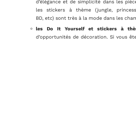
d’élégance et de simplicité dans les piè
les stickers à thème (jungle, princes
BD, etc) sont très à la mode dans les cha
les Do It Yourself et stickers à th
d’opportunités de décoration. Si vous êt
des décors originaux. De plus, on trouv
stickers muraux arbres. Les stickers DIY
vous avez donc la possibilité d’en faire ce
sont très prisés. Ces derniers se fonden
une allure authentique. On les utilise bea
Pourquoi faut-il adopter les stick
Si vous hésitez encore à vous laisser sédu
changerez d’avis après avoir découvert ces 
les stickers muraux permettent une décorat