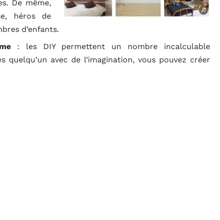
ces. De même,
se, héros de
mbres d’enfants.
ème
: les DIY permettent un nombre incalculable
es quelqu’un avec de l’imagination, vous pouvez créer
e des DIY pratiques qui associent portes-manteaux et
 sont également adaptables sur différentes surfaces,
 dont vous souhaitez. Par ailleurs, les stickers à thème
t parfaitement dans diverses décorations pour apporter
ucoup dans les séjours et cuisines.
ers muraux ?
ire par les grandes tendances de stickers muraux, vous
points positifs.
ion libre et flexible