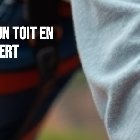
n toit en
pert