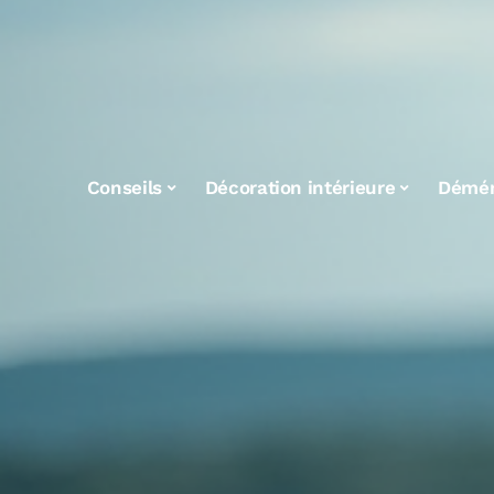
Conseils
Décoration intérieure
Démé