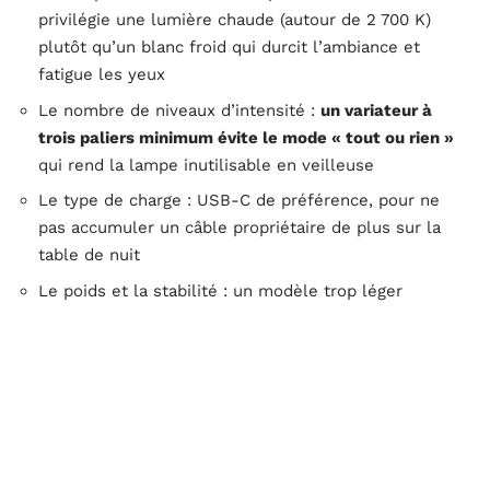
privilégie une lumière chaude (autour de 2 700 K)
plutôt qu’un blanc froid qui durcit l’ambiance et
fatigue les yeux
Le nombre de niveaux d’intensité :
un variateur à
trois paliers minimum évite le mode « tout ou rien »
qui rend la lampe inutilisable en veilleuse
Le type de charge : USB-C de préférence, pour ne
pas accumuler un câble propriétaire de plus sur la
table de nuit
Le poids et la stabilité : un modèle trop léger
bascule au moindre contact, problème fréquent sur
les versions plastique bon marché
Associer une lampe champignon à une déco de chambre
adulte sans fausse note
Poser une lampe champignon sur un meuble, c’est