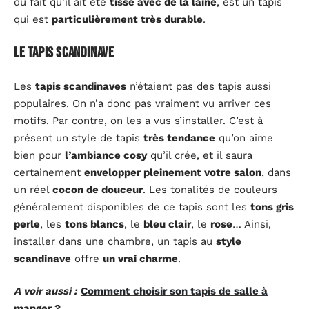
du fait qu’il ait été
tissé avec de la laine
, est un tapis
qui est
particulièrement très durable
.
Le tapis scandinave
Les
tapis scandinaves
n’étaient pas des tapis aussi
populaires. On n’a donc pas vraiment vu arriver ces
motifs. Par contre, on les a vus s’installer. C’est à
présent un style de tapis
très tendance
qu’on aime
bien pour
l’ambiance cosy
qu’il crée, et il saura
certainement
envelopper pleinement votre salon
, dans
un réel
cocon de douceur
. Les tonalités de couleurs
généralement disponibles de ce tapis sont les
tons gris
perle
, les
tons blancs
, le
bleu clair
, le
rose
… Ainsi,
installer dans une chambre, un tapis au
style
scandinave
offre
un vrai charme
.
A voir aussi :
Comment choisir son tapis de salle à
manger ?