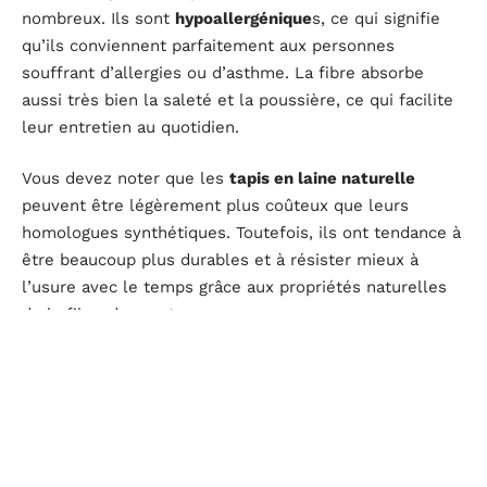
nombreux. Ils sont
hypoallergénique
s, ce qui signifie
qu’ils conviennent parfaitement aux personnes
souffrant d’allergies ou d’asthme. La fibre absorbe
aussi très bien la saleté et la poussière, ce qui facilite
leur entretien au quotidien.
Vous devez noter que les
tapis en laine naturelle
peuvent être légèrement plus coûteux que leurs
homologues synthétiques. Toutefois, ils ont tendance à
être beaucoup plus durables et à résister mieux à
l’usure avec le temps grâce aux propriétés naturelles
de la fibre de mouton.
Si vous êtes sensible au
respect de l’environnement
,
sachez que les
tapis en laine naturelle
sont souvent
fabriqués avec des techniques traditionnelles et
artisanales qui minimisent leur impact sur notre
planète.