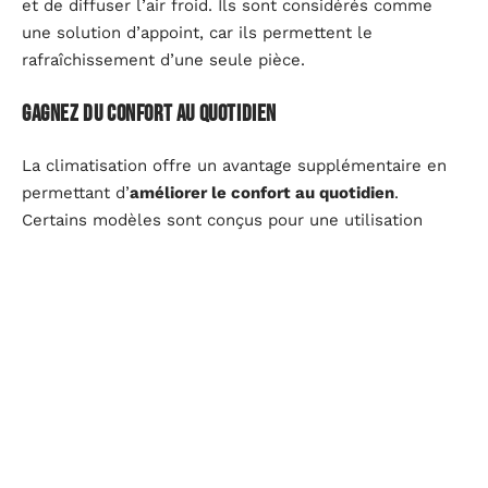
et de diffuser l’air froid. Ils sont considérés comme
une solution d’appoint, car ils permettent le
rafraîchissement d’une seule pièce.
Gagnez du confort au quotidien
La climatisation offre un avantage supplémentaire en
permettant d’
améliorer le confort au quotidien
.
Certains modèles sont conçus pour une utilisation
toute l’année, comme les climatiseurs réversibles, qui
peuvent refroidir votre logement en été et le maintenir
au chaud en hiver. Ainsi, les systèmes de climatisation
sont utiles pour assurer une température homogène
dans votre maison, ce qui garantit votre bien-être et
votre confort.
Les fabricants de climatiseurs développent en
permanence de nouveaux modèles plus performants