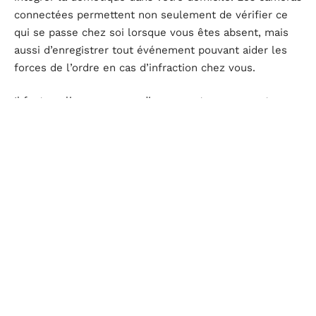
connectées permettent non seulement de vérifier ce
qui se passe chez soi lorsque vous êtes absent, mais
aussi d’enregistrer tout événement pouvant aider les
forces de l’ordre en cas d’infraction chez vous.
Il faut souligner que ces divers avantages ne sont pas
réservés aux propriétaires : même si vous êtes
locataire et avez donc peu • voire aucun • droit sur les
installations physiques installées dans le logement
(comme par exemple changer tous vos interrupteurs),
les équipements proposés aujourd’hui sont pour la
plupart facilement démontables, transportables et
réinstallables chez vous si votre location venait à
changer.
L’
intégration de la domotique
dans notre quotidien
peut améliorer significativement notre qualité de vie.
Les avancées technologiques offrent des solutions