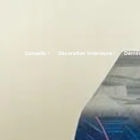
Conseils
Décoration intérieure
Démé